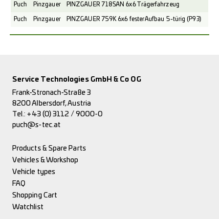
Puch
Pinzgauer
PINZGAUER 718SAN 6x6 Trägerfahrzeug
Puch
Pinzgauer
PINZGAUER 759K 6x6 fester Aufbau 5-türig (P93)
Service Technologies GmbH & Co OG
Frank-Stronach-Straße 3
8200 Albersdorf, Austria
Tel.:
+43 (0) 3112 / 9000-0
puch@s-tec.at
Products & Spare Parts
Vehicles & Workshop
Vehicle types
FAQ
Shopping Cart
Watchlist