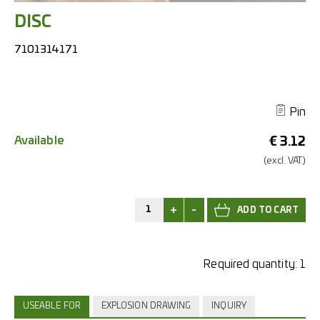
DISC
7101314171
Pin
Available
€
3.12
(excl.
VAT.)
+
-
Required quantity:
1
USEABLE FOR
EXPLOSION DRAWING
INQUIRY