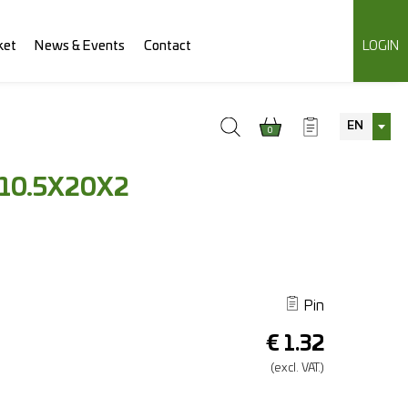
ket
News & Events
Contact
LOGIN
EN
0
10.5X20X2
Pin
€
1.32
(excl.
VAT.)