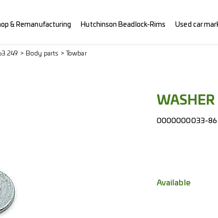
hop & Remanufacturing
Hutchinson Beadlock-Rims
Used car mar
63.249
Body parts
Towbar
WASHER 
0000000033-86
Available