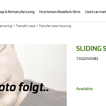
hop & Remanufacturing
Hutchinson Beadlock-Rims
Used car mar
ian army)
Transfer case
Transfer case housing
SLIDING 
7102245081
Available