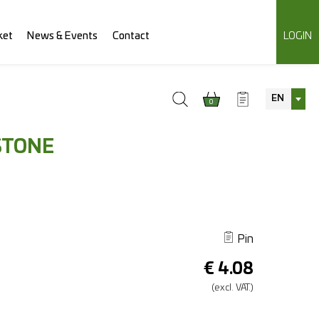
ket
News & Events
Contact
LOGIN
EN
0
STONE
Pin
€
4.08
(excl.
VAT.)