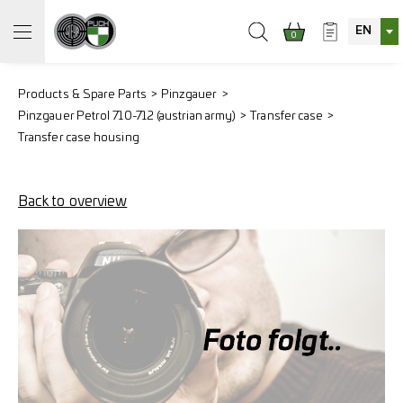
EN
0
Products & Spare Parts
Pinzgauer
Pinzgauer Petrol 710-712 (austrian army)
Transfer case
Transfer case housing
Back to overview