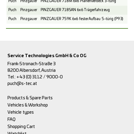
Puch
Pinzgauer
PINZGAUER 718M 6x6 Planenverdeck 3-türig
Puch
Pinzgauer
PINZGAUER 718SAN 6x6 Trägerfahrzeug
Puch
Pinzgauer
PINZGAUER 759K 6x6 fester Aufbau 5-türig (P93)
Service Technologies GmbH & Co OG
Frank-Stronach-Straße 3
8200 Albersdorf, Austria
Tel.:
+43 (0) 3112 / 9000-0
puch@s-tec.at
Products & Spare Parts
Vehicles & Workshop
Vehicle types
FAQ
Shopping Cart
Watchlist