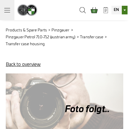
EN
0
Products & Spare Parts
Pinzgauer
Pinzgauer Petrol 710-712 (austrian army)
Transfer case
Transfer case housing
Back to overview