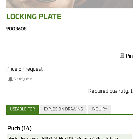
LOCKING PLATE
9003608
Pin
Price on request
Notify me
Required quantity:
1
USEABLE FOR
EXPLOSION DRAWING
INQUIRY
Puch
(14)
Puch
Pinzgauer
PINZGAUER 710K 4x4 fester Aufbau 5-türig