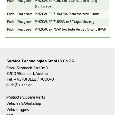
Puch
Pinzgauer
PINZGAUER 718K 6x6 fester Aufbau 5-türig
(Funkwagen)
Puch
Pinzgauer
PINZGAUER 718M 6x6 Planenverdeck 3-türig
Puch
Pinzgauer
PINZGAUER 718SAN 6x6 Trägerfahrzeug
Puch
Pinzgauer
PINZGAUER 759K 6x6 fester Aufbau 5-türig (P93)
Service Technologies GmbH & Co OG
Frank-Stronach-Straße 3
8200 Albersdorf, Austria
Tel.:
+43 (0) 3112 / 9000-0
puch@s-tec.at
Products & Spare Parts
Vehicles & Workshop
Vehicle types