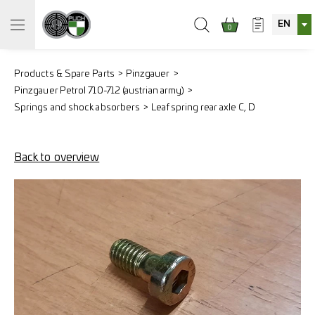
EN
0
Products & Spare Parts
Pinzgauer
Pinzgauer Petrol 710-712 (austrian army)
Springs and shock absorbers
Leaf spring rear axle C, D
Back to overview