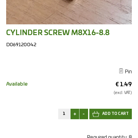
CYLINDER SCREW M8X16-8.8
D069120042
Pin
Available
€
1.49
(excl.
VAT.)
+
-
Required quantity:
8