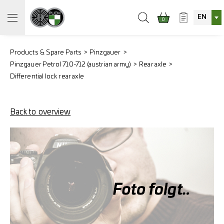
EN
0
Products & Spare Parts
Pinzgauer
Pinzgauer Petrol 710-712 (austrian army)
Rear axle
Differential lock rear axle
Back to overview