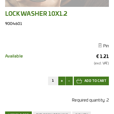
LOCK WASHER 10X1.2
9004601
Pin
Available
€
1.21
(excl.
VAT.)
+
-
Required quantity:
2