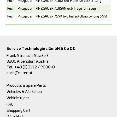
Puch
Pinzgauer
PINZGAUER 718M 6x6 Planenverdeck 3-türig
Puch
Pinzgauer
PINZGAUER 718SAN 6x6 Trägerfahrzeug
Puch
Pinzgauer
PINZGAUER 759K 6x6 fester Aufbau 5-türig (P93)
Service Technologies GmbH & Co OG
Frank-Stronach-Straße 3
8200 Albersdorf, Austria
Tel.:
+43 (0) 3112 / 9000-0
puch@s-tec.at
Products & Spare Parts
Vehicles & Workshop
Vehicle types
FAQ
Shopping Cart
Watchlist