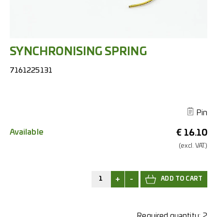
SYNCHRONISING SPRING
7161225131
Pin
Available
€
16.10
(excl.
VAT.)
+
-
Required quantity:
2