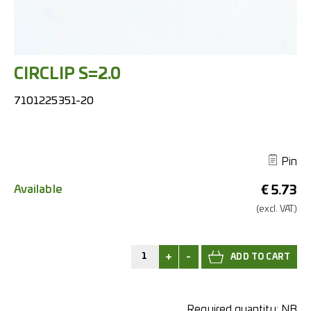
CIRCLIP S=2.0
7101225351-20
Pin
Available
€
5.73
(excl.
VAT.)
+
-
Required quantity:
NB