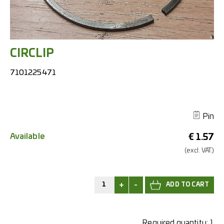
CIRCLIP
7101225471
Pin
Available
€
1.57
(excl.
VAT.)
+
-
Required quantity:
1