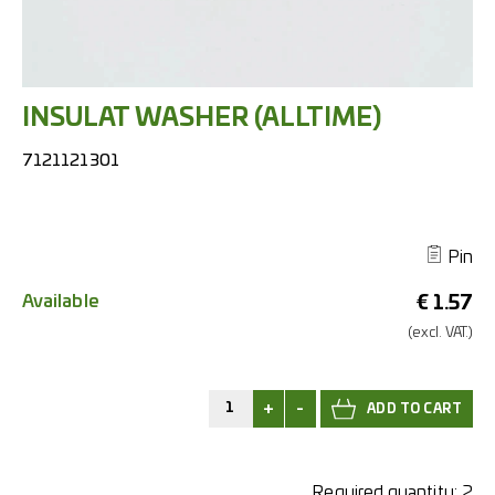
INSULAT WASHER (ALLTIME)
7121121301
Pin
Available
€
1.57
(excl.
VAT.)
+
-
Required quantity:
2