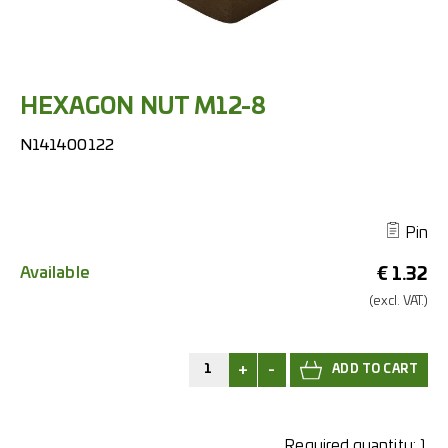
HEXAGON NUT M12-8
N141400122
Pin
Available
€
1.32
(excl.
VAT.)
+
-
Required quantity:
1