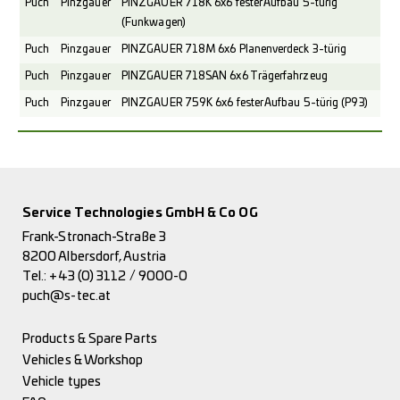
Puch
Pinzgauer
PINZGAUER 718K 6x6 fester Aufbau 5-türig
(Funkwagen)
Puch
Pinzgauer
PINZGAUER 718M 6x6 Planenverdeck 3-türig
Puch
Pinzgauer
PINZGAUER 718SAN 6x6 Trägerfahrzeug
Puch
Pinzgauer
PINZGAUER 759K 6x6 fester Aufbau 5-türig (P93)
Service Technologies GmbH & Co OG
Frank-Stronach-Straße 3
8200 Albersdorf, Austria
Tel.:
+43 (0) 3112 / 9000-0
puch@s-tec.at
Products & Spare Parts
Vehicles & Workshop
Vehicle types