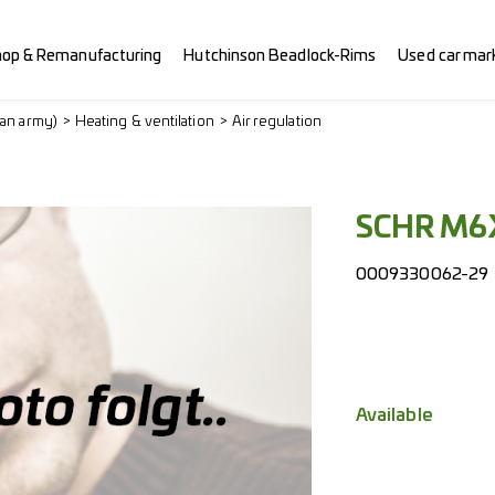
hop & Remanufacturing
Hutchinson Beadlock-Rims
Used car mar
ian army)
Heating & ventilation
Air regulation
SCHR M6
0009330062-29
Available