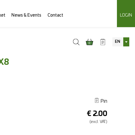
ket
News & Events
Contact
LOGIN
EN
0
X8
Pin
€
2.00
(excl.
VAT.)