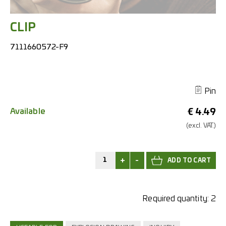
CLIP
7111660572-F9
Pin
Available
€
4.49
(excl.
VAT.)
+
-
Required quantity:
2