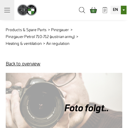
EN
0
Products & Spare Parts
Pinzgauer
Pinzgauer Petrol 710-712 (austrian army)
Heating & ventilation
Air regulation
Back to overview