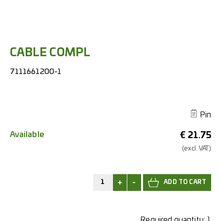
CABLE COMPL
7111661200-1
Pin
Available
€
21.75
(excl.
VAT.)
+
-
Required quantity:
1