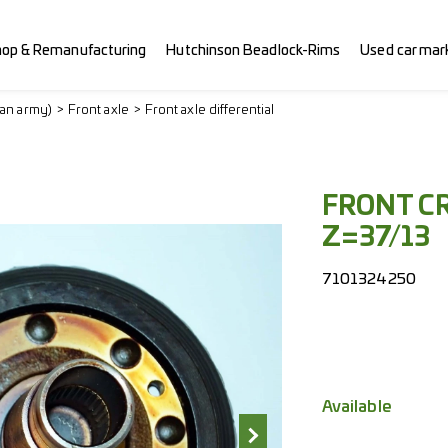
hop & Remanufacturing
Hutchinson Beadlock-Rims
Used car mar
ian army)
Front axle
Front axle differential
FRONT C
Z=37/13
7101324250
Available