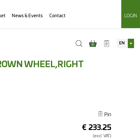
ket
News & Events
Contact
LOGIN
EN
0
ROWN WHEEL,RIGHT
Pin
€
233.25
(excl.
VAT.)