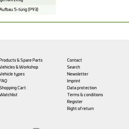
ufbau 5-türig (P93)
Products & Spare Parts
Contact
Vehicles & Workshop
Search
Vehicle types
Newsletter
FAQ
Imprint
Shopping Cart
Data protection
Watchlist
Terms & conditions
Register
Right of return