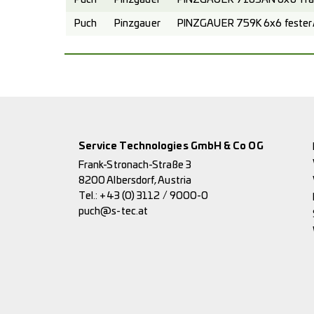
Puch
Pinzgauer
PINZGAUER 759K 6x6 fester A
Service Technologies GmbH & Co OG
Frank-Stronach-Straße 3
8200 Albersdorf, Austria
Tel.:
+43 (0) 3112 / 9000-0
puch@s-tec.at