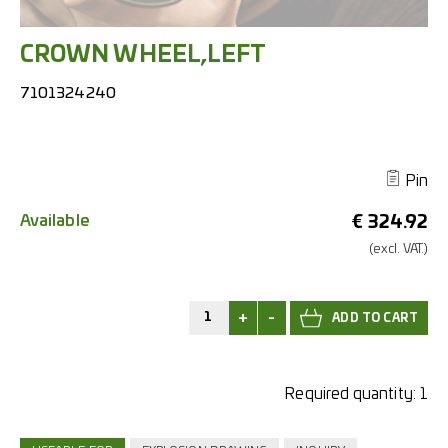
CROWN WHEEL,LEFT
7101324240
Pin
Available
€
324.92
(excl.
VAT.)
+
-
Required quantity:
1