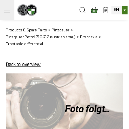
EN
0
Products & Spare Parts
Pinzgauer
Pinzgauer Petrol 710-712 (austrian army)
Front axle
Front axle differential
Back to overview