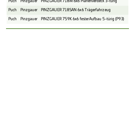
Puch
Pinzgauer
PINZGAUER 718M 6x6 Planenverdeck 3-türig
Puch
Pinzgauer
PINZGAUER 718SAN 6x6 Trägerfahrzeug
Puch
Pinzgauer
PINZGAUER 759K 6x6 fester Aufbau 5-türig (P93)