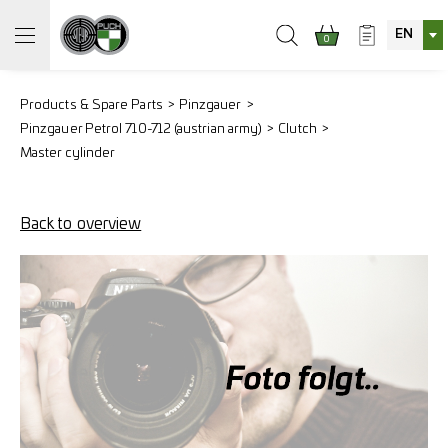
EN
0
Products & Spare Parts
Pinzgauer
Pinzgauer Petrol 710-712 (austrian army)
Clutch
Master cylinder
Back to overview