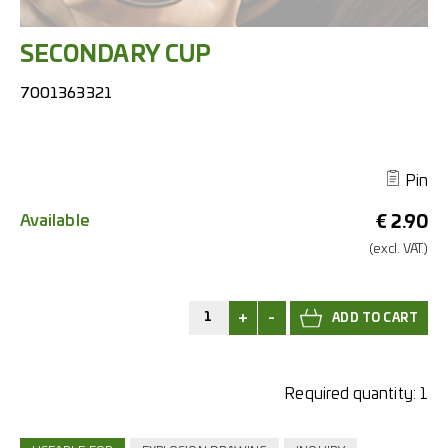
SECONDARY CUP
7001363321
Pin
Available
€
2.90
(excl.
VAT.)
+
-
Required quantity:
1