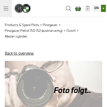
EN
0
Products & Spare Parts
Pinzgauer
Pinzgauer Petrol 710-712 (austrian army)
Clutch
Master cylinder
Back to overview