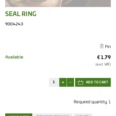
SEAL RING
9004243
Pin
Available
€
1.79
(excl.
VAT.)
+
-
Required quantity:
1