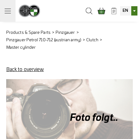
EN
0
Products & Spare Parts
Pinzgauer
Pinzgauer Petrol 710-712 (austrian army)
Clutch
Master cylinder
Back to overview