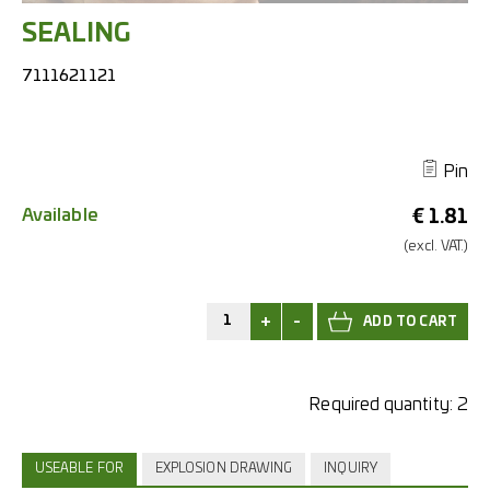
SEALING
7111621121
Pin
Available
€
1.81
(excl.
VAT.)
+
-
Required quantity:
2
USEABLE FOR
EXPLOSION DRAWING
INQUIRY