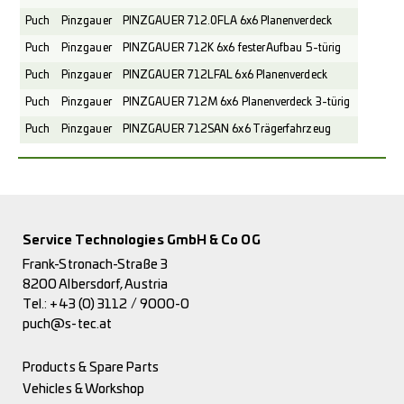
Puch
Pinzgauer
PINZGAUER 712.0FLA 6x6 Planenverdeck
Puch
Pinzgauer
PINZGAUER 712K 6x6 fester Aufbau 5-türig
Puch
Pinzgauer
PINZGAUER 712LFAL 6x6 Planenverdeck
Puch
Pinzgauer
PINZGAUER 712M 6x6 Planenverdeck 3-türig
Puch
Pinzgauer
PINZGAUER 712SAN 6x6 Trägerfahrzeug
Service Technologies GmbH & Co OG
Frank-Stronach-Straße 3
8200 Albersdorf, Austria
Tel.:
+43 (0) 3112 / 9000-0
puch@s-tec.at
Products & Spare Parts
Vehicles & Workshop