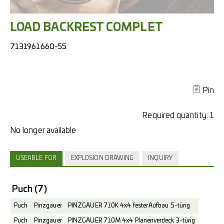
LOAD BACKREST COMPLET
7131961660-55
Pin
Required quantity:
1
USEABLE FOR
EXPLOSION DRAWING
INQUIRY
Puch
(7)
Puch
Pinzgauer
PINZGAUER 710K 4x4 fester Aufbau 5-türig
Puch
Pinzgauer
PINZGAUER 710M 4x4 Planenverdeck 3-türig