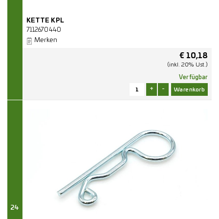
KETTE KPL
7112670440
Merken
€
10,18
(inkl. 20% Ust.)
Verfügbar
+
-
24