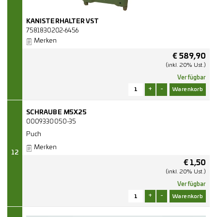
KANISTERHALTER VST
7581830202-6456
Merken
€
589,90
(inkl. 20% Ust.)
Verfügbar
+
-
SCHRAUBE M5X25
0009330050-35
Puch
Merken
12
€
1,50
(inkl. 20% Ust.)
Verfügbar
+
-