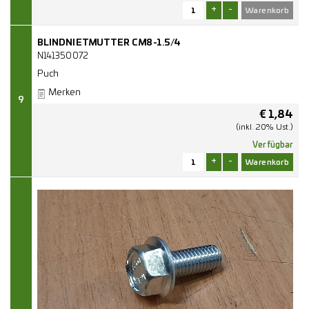
+
-
BLINDNIETMUTTER CM8-1.5/4
N141350072
Puch
Merken
9
€
1,84
(inkl. 20% Ust.)
Verfügbar
+
-