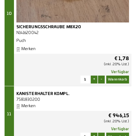
10
SICHERUNGSSCHRAUBE M8X20
N141620042
Puch
Merken
€
1,78
(inkl. 20% Ust.)
Verfügbar
+
-
KANISTERHALTER KOMPL.
7581830200
Merken
11
€
946,15
(inkl. 20% Ust.)
Verfügbar