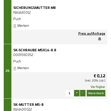
SICHERUNGSMUTTER M8
N141630012
Puch
Merken
Preis auf Anfrage
SK-SCHRAUBE M5X16-8.8
D009330352
Puch
Merken
26
€
0,12
(inkl. 20% Ust.)
Verfügbar
+
-
SK-MUTTER M5-8
N141400022