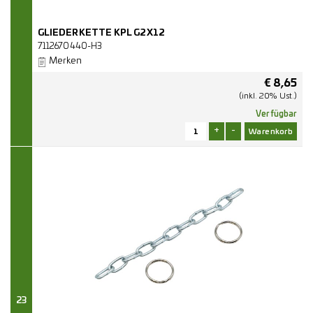
GLIEDERKETTE KPL G2X12
7112670440-H3
Merken
€
8,65
(inkl. 20% Ust.)
Verfügbar
+
-
23