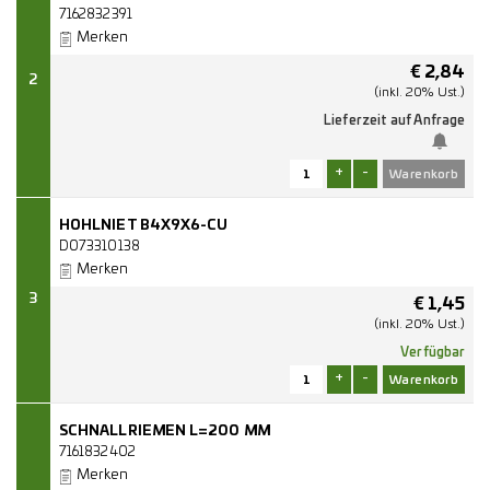
7162832391
Merken
€
2,84
2
(inkl. 20% Ust.)
Lieferzeit auf Anfrage
+
-
HOHLNIET B4X9X6-CU
D073310138
Merken
3
€
1,45
(inkl. 20% Ust.)
Verfügbar
+
-
SCHNALLRIEMEN L=200 MM
7161832402
Merken