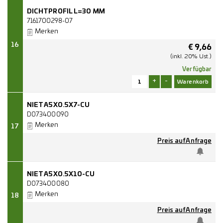
DICHTPROFIL L=30 MM
7161700298-07
Merken
16
€
9,66
(inkl. 20% Ust.)
Verfügbar
+
-
NIET A5X0.5X7-CU
D073400090
Merken
17
Preis auf Anfrage
NIET A5X0.5X10-CU
D073400080
Merken
18
Preis auf Anfrage