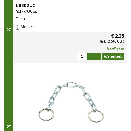
ÜBERZUG
4619970082
Puch
Merken
22
€
2,35
(inkl. 20% Ust.)
Verfügbar
+
-
23