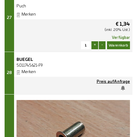
Puch
Merken
27
€
1,34
(inkl. 20% Ust.)
Verfügbar
+
-
BUEGEL
5011745621-F9
Merken
28
Preis auf Anfrage