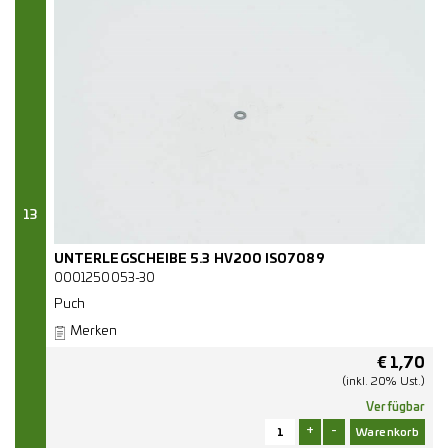
13
UNTERLEGSCHEIBE 5.3 HV200 ISO7089
0001250053-30
Puch
Merken
€
1,70
(inkl. 20% Ust.)
Verfügbar
+
-