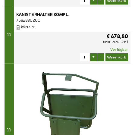
+
-
KANISTERHALTER KOMPL.
7582830200
Merken
11
€
678,80
(inkl. 20% Ust.)
Verfügbar
+
-
11