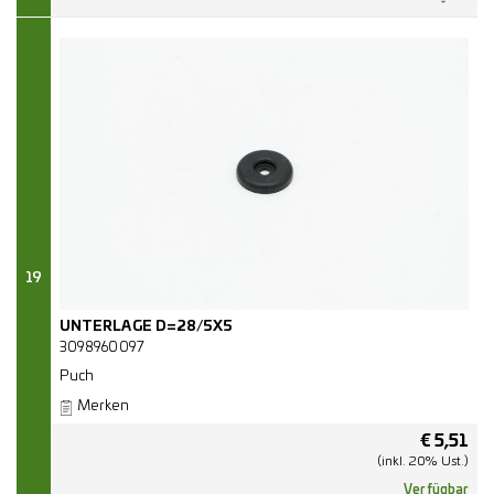
19
UNTERLAGE D=28/5X5
3098960097
Puch
Merken
€
5,51
(inkl. 20% Ust.)
Verfügbar