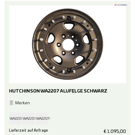
HUTCHINSON WA2207 ALUFELGE SCHWARZ
Merken
WA2207-
WA2207-
WA2207-
Lieferzeit auf Anfrage
17-
17-
17-
€
1.095,00