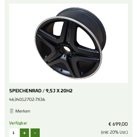
SPEICHENRAD / 9,5J X 20H2
4634012702-7X36
Merken
Verfügbar
€
699,00
+
-
(inkl. 20% Ust.)