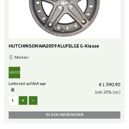
HUTCHINSON WA2059 ALUFELGE G-Klasse
Merken
WA2059-
Lieferzeit auf Anfrage
17-
€
1.590,90
(inkl. 20% Ust.)
B280
+
-