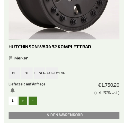
HUTCHINSON WA0492 KOMPLETTRAD
Merken
BF
BF
GENERAL
GOODYEAR
Lieferzeit auf Anfrage
GOODRICH
GOODRICH
GRABBER
WRANGLER
€
1.750,20
(inkl. 20% Ust.)
KM3
KO2
ALL
ALL
+
-
MUD
ALL
TERRAIN
TERRAIN
TERRAIN
TERRAIN
265/75R16
265/75R16