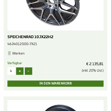
SPEICHENRAD 10JX22H2
4634012000-7X21
Merken
Verfügbar
€
2.135,81
+
-
(inkl. 20% Ust.)