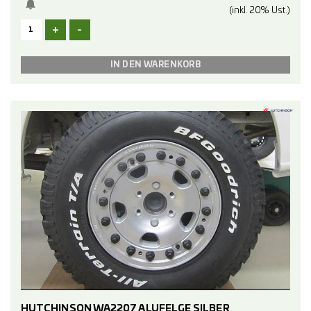
(inkl. 20% Ust.)
B097
B124
B129
+
-
HUTCHINSON WA2207 ALUFELGE SILBER