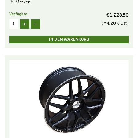
Merken
Verfügbar
€
1.228,50
+
-
(inkl. 20% Ust.)