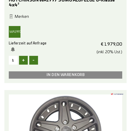
HUTCHINSON WA1997 SOMO ALUFELGE G-Klasse
4x4²
Merken
WA1997-
Lieferzeit auf Anfrage
SOMO
€
1.979,00
(inkl. 20% Ust.)
+
-