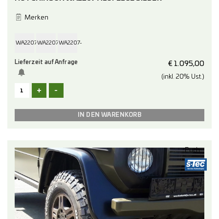
Merken
WA2207-
WA2207-
WA2207-
Lieferzeit auf Anfrage
47-
47-
47-
€
1.095,00
(inkl. 20% Ust.)
B097
B124
B129
+
-
Puch