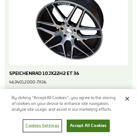
SPEICHENRAD 10JX22H2 ET 36
4634012000-7X36
Merken
By clicking “Accept All Cookies”, you agree to the storing
of cookies on your device to enhance site navigation,
Verfügbar
€
2.019,60
analyze site usage, and assist in our marketing efforts.
+
-
(inkl. 20% Ust.)
Cookies Settings
Accept All Cookies