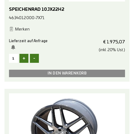
SPEICHENRAD 10JX22H2
4634012000-7X71
Merken
Lieferzeit auf Anfrage
€
1.975,07
(inkl. 20% Ust.)
+
-