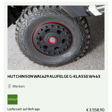
265/75R16
265/75R16
HUTCHINSON WA1629 ALUFELGE G-KLASSE W463
Merken
WA1629-
Lieferzeit auf Anfrage
17-
€
3.558,90