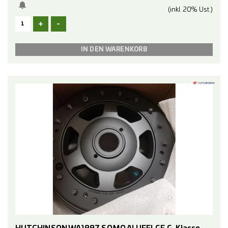
(inkl. 20% Ust.)
B202
+
-