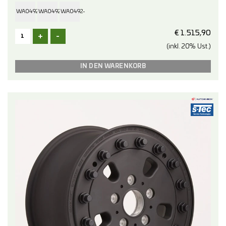
WA0492-
WA0492-
WA0492-
17-
17-
17-
€
1.515,90
+
-
(inkl. 20% Ust.)
B097
B124
B129