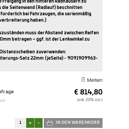
 Freigang in den hinteren Radhäusern zu
s die Seitenwand (Radlauf) beschnitten
forderlich bei Fahrzeugen, die serienmäßig
lverbreiterung haben.)
ebszuständen muss der Abstand zwischen Reifen
0mm betragen – ggf. ist der Lenkwinkel zu
d Distanzscheiben zuverwenden:
iterungs-Satz 22mm (jeSeite) - 9091909963-
Merken
€
814,80
Anfrage
(inkl. 20% Ust.)
ich
+
-