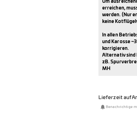
Um ausreichend
erreichen, mus
werden. (Nur er
keine Kotflüge
In allen Betri
und Karosse ~3
korrigieren.
Alternativ sin
zB. Spurverbre
MH
Lieferzeit auf 
Benachrichtige m