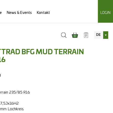
e
News & Events
Kontakt
LOGIN
DE
0
TRAD BFG MUD TERRAIN
16
3
errain 235/85 R16
 7,5Jx16H2
 mm Lochkreis