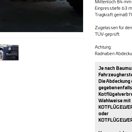
Mittenloch 84 mm
Einpresstiefe 63 
Tragkraft gemäß T
Zugelassen für de
TÜV-geprüft.
Achtung:
Radnaben Abdeckun
Je nach Baumus
Fahrzeugherste
Die Abdeckung 
gegebenenfalls
Kotflügelverbr
Wahlweise mit
KOTFLÜGELVE
oder
KOTFLÜGELVE