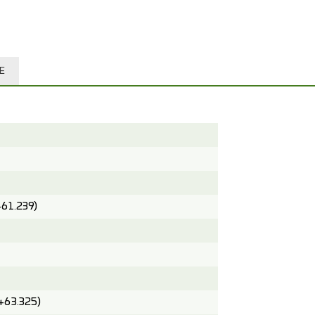
E
461.239)
463.325)