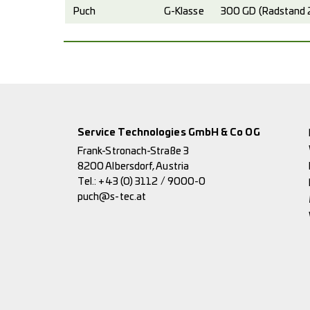
Puch
G-Klasse
300 GD (Radstand 
Service Technologies GmbH & Co OG
Frank-Stronach-Straße 3
8200 Albersdorf, Austria
Tel.:
+43 (0) 3112 / 9000-0
puch@s-tec.at