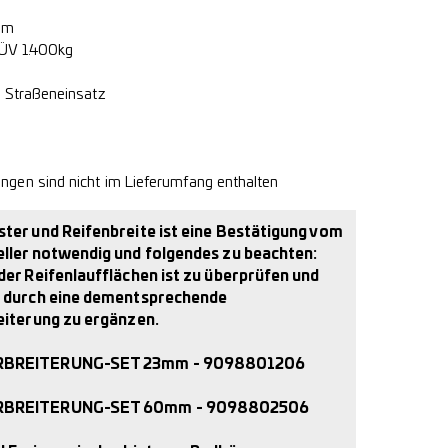
mm
ÜV 1.400kg
n Straßeneinsatz
gen sind nicht im Lieferumfang enthalten
ter und Reifenbreite ist eine Bestätigung vom
ller notwendig und folgendes zu beachten:
der Reifenlaufflächen ist zu überprüfen und
 durch eine dementsprechende
eiterung zu ergänzen.
RBREITERUNG-SET 23mm - 9098801206
RBREITERUNG-SET 60mm - 9098802506