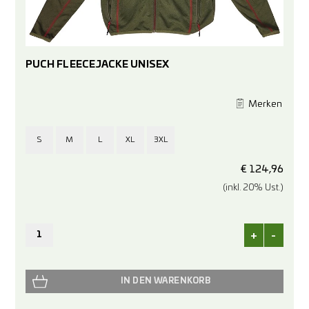
PUCH FLEECEJACKE UNISEX
Merken
S
M
L
XL
3XL
€
124,96
(inkl. 20% Ust.)
+
-