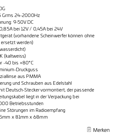
60G
 15 Grms 24-2000Hz
nnung: 9-50V DC
,85A bei 12V / 0,45A bei 24V
ltgerät (vorhandene Scheinwerfer können ohne
 ersetzt werden)
(wasserdicht)
K (kaltweiss)
ur -40 bis +80°C
uminium-Druckguss
ziallinse aus PMMA
terung und Schrauben aus Edelstahl
it Deutsch-Stecker vormontiert, der passende
eitungskabel liegt in der Verpackung bei
.000 Betriebsstunden
eine Störungen im Radioempfang
 55mm x 81mm x 68mm
Merken