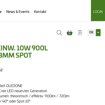
e
News & Events
Kontakt
LOGIN
DE
0
INW. 10W 900L
8MM SPOT
02
 Watt OLEDONE
 Cree LED neuesten Generation
Lumen: theoretisch / effektiv: 900lm / 720lm
er 40° oder Spot 10°