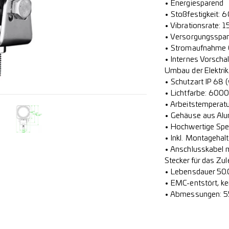
• Energiesparend
• Stoßfestigkeit: 
• Vibrationsrate:
• Versorgungsspa
• Stromaufnahme 0
• Internes Vorscha
Umbau der Elektrik
• Schutzart IP 68 
• Lichtfarbe: 6000
• Arbeitstemperat
• Gehäuse aus Al
• Hochwertige Spe
• Inkl. Montagehal
• Anschlusskabel m
Stecker für das Zul
• Lebensdauer 50
• EMC-entstört, k
• Abmessungen: