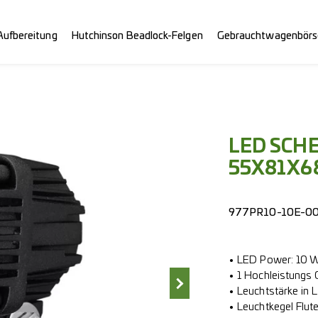
Aufbereitung
Hutchinson Beadlock-Felgen
Gebrauchtwagenbörs
LED SCHE
55X81X6
977PR10-10E-0
• LED Power: 10
• 1 Hochleistungs
• Leuchtstärke in 
• Leuchtkegel Flut