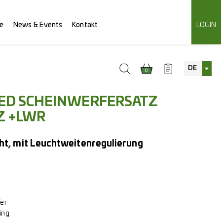
e
News & Events
Kontakt
LOGIN
DE
0
LED SCHEINWERFERSATZ
Z +LWR
cht, mit Leuchtweitenregulierung
er
ing