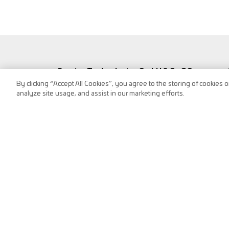
Service Technologies GmbH & Co OG
By clicking “Accept All Cookies”, you agree to the storing of cookies 
Frank-Stronach-Straße 3
analyze site usage, and assist in our marketing efforts.
8200 Albersdorf, Austria
Tel.:
+43 (0) 3112 / 9000-0
puch@s-tec.at