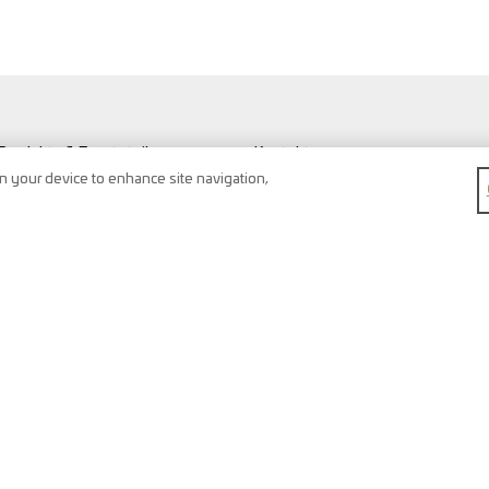
Produkte & Ersatzteile
Kontakt
Werkstatt & Fahrzeuge
Suche
on your device to enhance site navigation,
Fahrzeug Typen
Newsletter
FAQ
Impressum
Merkliste
Datenschutz
Warenkorb
AGB
Registrierung
Rückgaberecht
Karriere