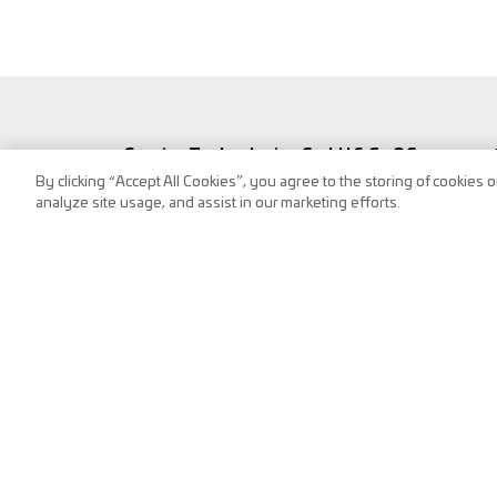
Service Technologies GmbH & Co OG
By clicking “Accept All Cookies”, you agree to the storing of cookies 
Frank-Stronach-Straße 3
analyze site usage, and assist in our marketing efforts.
8200 Albersdorf, Austria
Tel.:
+43 (0) 3112 / 9000-0
puch@s-tec.at