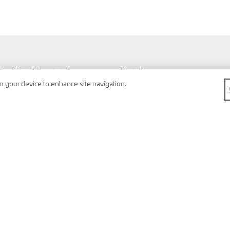
Produkte & Ersatzteile
Kontakt
Werkstatt & Fahrzeuge
Suche
on your device to enhance site navigation,
Fahrzeug Typen
Newsletter
FAQ
Impressum
Merkliste
Datenschutz
Warenkorb
AGB
Registrierung
Rückgaberecht
Karriere