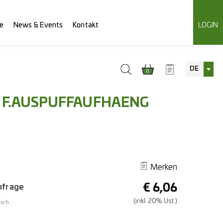
e
News & Events
Kontakt
LOGIN
DE
0
 F.AUSPUFFAUFHAENG
Merken
€
6,06
Anfrage
(inkl. 20% Ust.)
ich