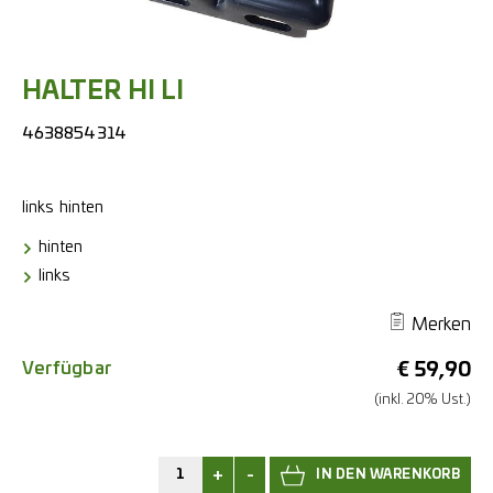
HALTER HI LI
4638854314
links
hinten
hinten
links
Merken
Verfügbar
€
59,90
(inkl. 20% Ust.)
+
-