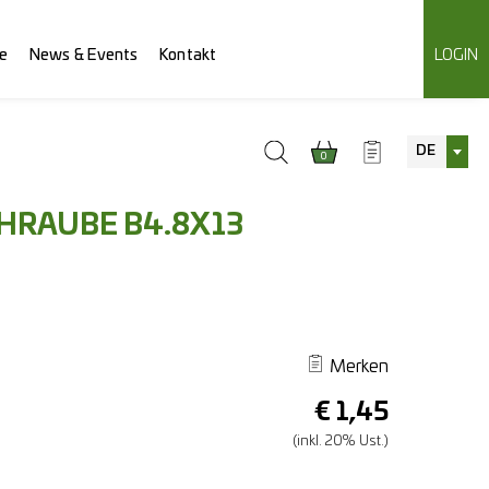
e
News & Events
Kontakt
LOGIN
DE
0
HRAUBE B4.8X13
Merken
€
1,45
(inkl. 20% Ust.)