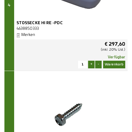
4
STOSSECKE HI RE -PDC
4638850333
Merken
€
297,60
(inkl. 20% Ust.)
Verfügbar
+
-