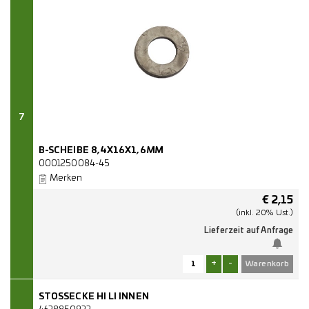
7
B-SCHEIBE 8,4X16X1,6MM
0001250084-45
Merken
€
2,15
(inkl. 20% Ust.)
Lieferzeit auf Anfrage
+
-
STOSSECKE HI LI INNEN