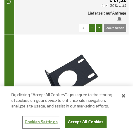
€
17,32
17
(inkl. 20% Ust.)
Lieferzeit auf Anfrage
+
-
By clicking “Accept All Cookies”, you agree to the storing
18
of cookies on your device to enhance site navigation,
analyze site usage, and assist in our marketing efforts.
HALTER HI LI/RE INNEN
Cookies Settings
Accept All Cookies
4638850714
Merken