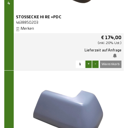
4
STOSSECKE HI RE +PDC
4638850203
Merken
€
174,00
(inkl. 20% Ust.)
Lieferzeit auf Anfrage
+
-