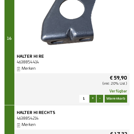
16
HALTER HI RE
4638854414
Merken
€
59,90
(inkl. 20% Ust.)
Verfügbar
+
-
HALTER HI RECHTS
4638854214
Merken