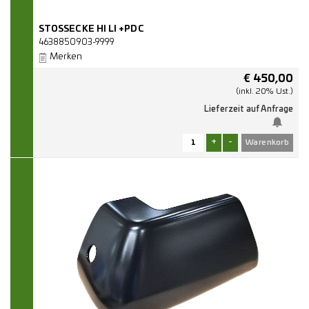
STOSSECKE HI LI +PDC
4638850903-9999
Merken
€
450,00
(inkl. 20% Ust.)
Lieferzeit auf Anfrage
+
-