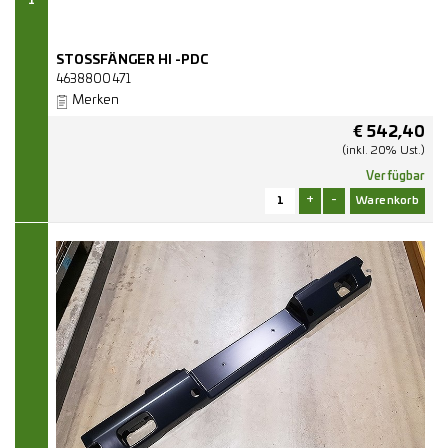
1
STOSSFÄNGER HI -PDC
4638800471
Merken
€
542,40
(inkl. 20% Ust.)
Verfügbar
+
-