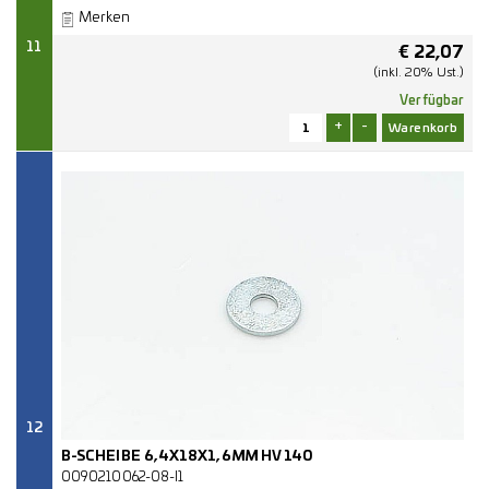
Merken
11
€
22,07
(inkl. 20% Ust.)
Verfügbar
+
-
12
B-SCHEIBE 6,4X18X1,6MM HV 140
0090210062-08-I1