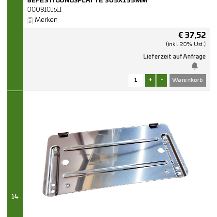
BEFESTIGUNGSPLATTE 305X155MM
0008101611
Merken
€
37,52
(inkl. 20% Ust.)
Lieferzeit auf Anfrage
+
-
14