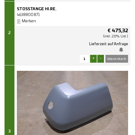
STOSSTANGE HI.RE.
4638800871
Merken
€
475,32
2
(inkl. 20% Ust.)
Lieferzeit auf Anfrage
+
-
3