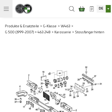
DE
0
Produkte & Ersatzteile
G-Klasse
W463
G 500 (1999-2007) > 463.248
Karosserie
Stossfänger hinten