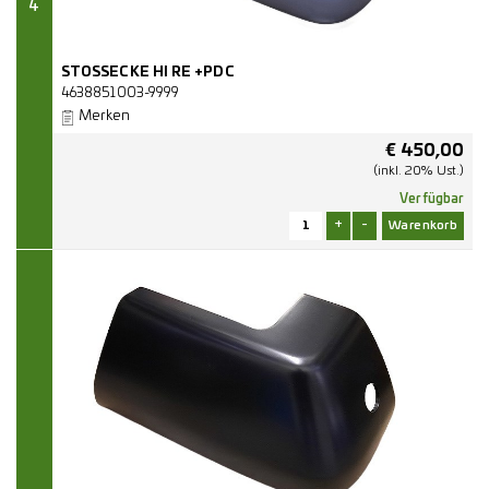
4
STOSSECKE HI RE +PDC
4638851003-9999
Merken
€
450,00
(inkl. 20% Ust.)
Verfügbar
+
-