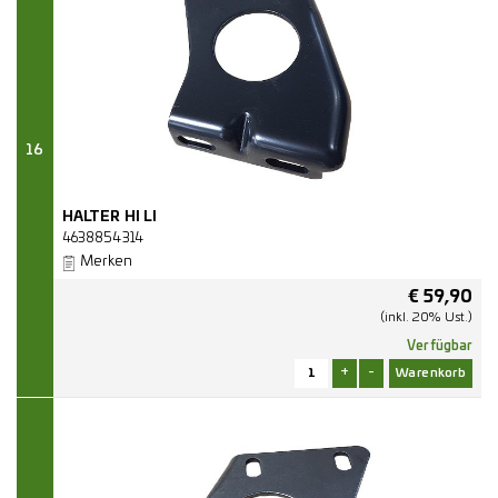
16
HALTER HI LI
4638854314
Merken
€
59,90
(inkl. 20% Ust.)
Verfügbar
+
-