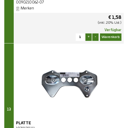
0090210062-07
Merken
€
1,58
(inkl. 20% Ust.)
Verfügbar
+
-
13
PLATTE