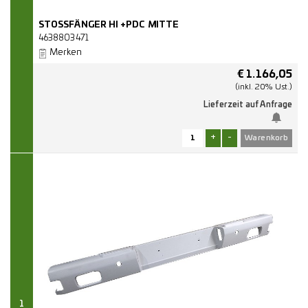
STOSSFÄNGER HI +PDC MITTE
4638803471
Merken
€
1.166,05
(inkl. 20% Ust.)
Lieferzeit auf Anfrage
+
-
1