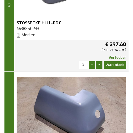
3
STOSSECKE HI LI -PDC
4638850233
Merken
€
297,60
(inkl. 20% Ust.)
Verfügbar
+
-