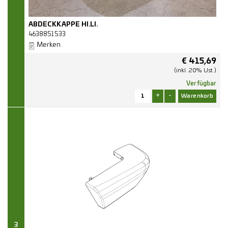
ABDECKKAPPE HI.LI.
4638851533
Merken
€
415,69
(inkl. 20% Ust.)
Verfügbar
+
-
3