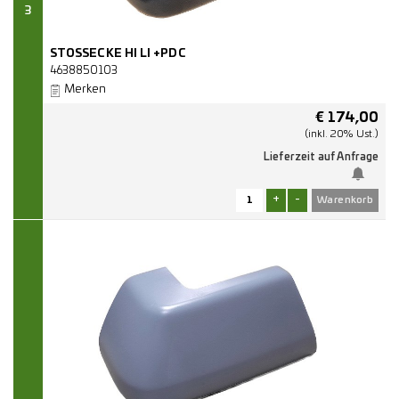
3
STOSSECKE HI LI +PDC
4638850103
Merken
€
174,00
(inkl. 20% Ust.)
Lieferzeit auf Anfrage
+
-