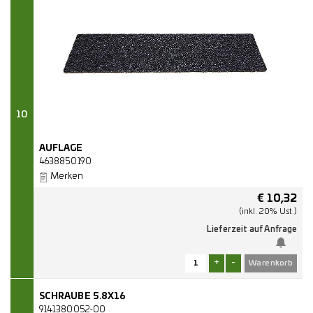
10
AUFLAGE
4638850190
Merken
€
10,32
(inkl. 20% Ust.)
Lieferzeit auf Anfrage
+
-
SCHRAUBE 5.8X16
9141380052-00