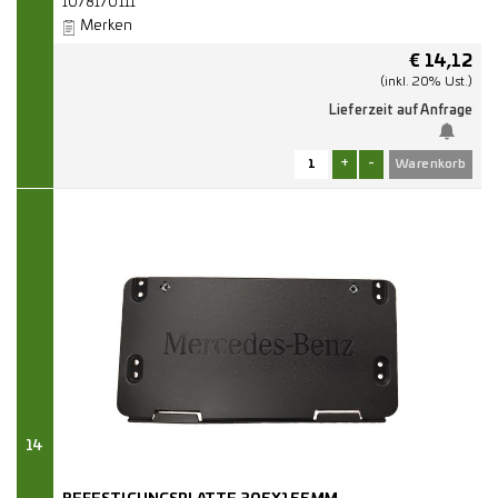
1078170111
Merken
€
14,12
(inkl. 20% Ust.)
Lieferzeit auf Anfrage
+
-
14