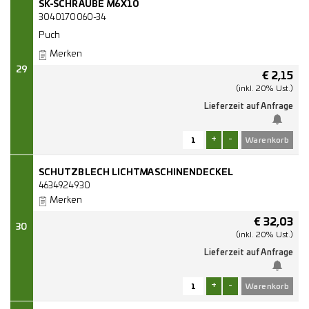
SK-SCHRAUBE M6X10
3040170060-34
Puch
Merken
29
€
2,15
(inkl. 20% Ust.)
Lieferzeit auf Anfrage
+
-
SCHUTZBLECH LICHTMASCHINENDECKEL
4634924930
Merken
€
32,03
30
(inkl. 20% Ust.)
Lieferzeit auf Anfrage
+
-