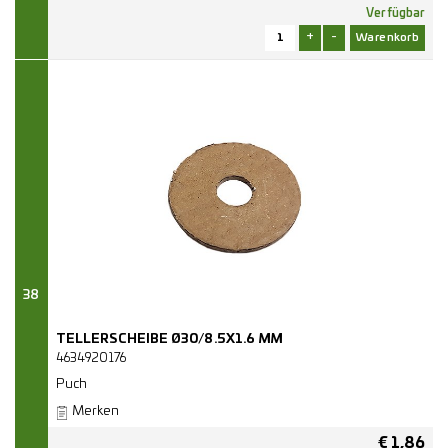
Verfügbar
+
-
38
TELLERSCHEIBE Ø30/8.5X1.6 MM
4634920176
Puch
Merken
€
1,86