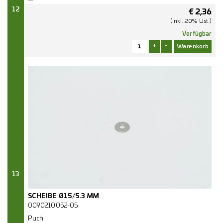
12
€
2,36
(inkl. 20% Ust.)
Verfügbar
+
-
13
SCHEIBE Ø15/5.3 MM
0090210052-05
Puch