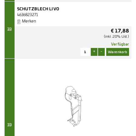
SCHUTZBLECH LI VO
4636823271
Merken
33
€
17,88
(inkl. 20% Ust.)
Verfügbar
+
-
33