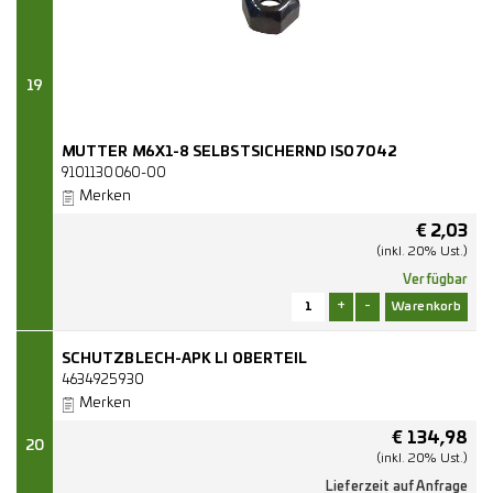
19
MUTTER M6X1-8 SELBSTSICHERND ISO7042
9101130060-00
Merken
€
2,03
(inkl. 20% Ust.)
Verfügbar
+
-
SCHUTZBLECH-APK LI OBERTEIL
4634925930
Merken
€
134,98
20
(inkl. 20% Ust.)
Lieferzeit auf Anfrage