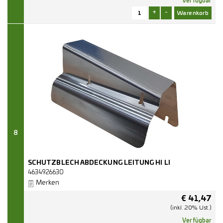
Verfügbar
+
-
8
SCHUTZBLECH ABDECKUNG LEITUNG HI LI
4634926630
Merken
€
41,47
(inkl. 20% Ust.)
Verfügbar