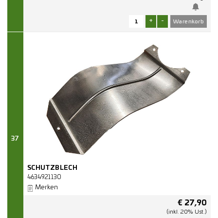
+
-
37
SCHUTZBLECH
4634921130
Merken
€
27,90
(inkl. 20% Ust.)