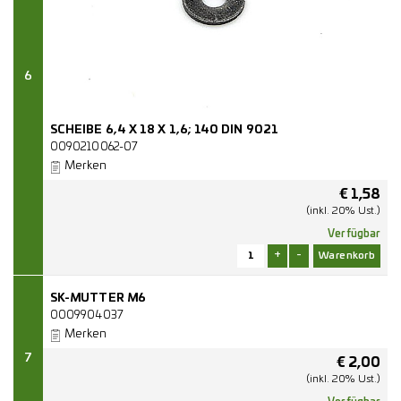
6
SCHEIBE 6,4 X 18 X 1,6; 140 DIN 9021
0090210062-07
Merken
€
1,58
(inkl. 20% Ust.)
Verfügbar
+
-
SK-MUTTER M6
0009904037
Merken
7
€
2,00
(inkl. 20% Ust.)