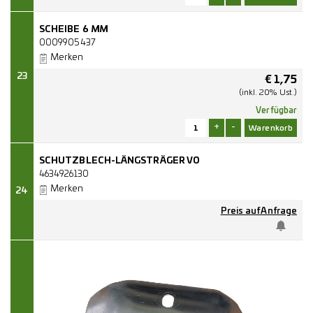
SCHEIBE 6 MM
0009905437
Merken
23
€
1,75
(inkl. 20% Ust.)
Verfügbar
+
-
SCHUTZBLECH-LÄNGSTRÄGER VO
4634926130
Merken
24
Preis auf Anfrage