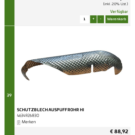
(inkl. 20% Ust.)
Verfügbar
+
-
39
SCHUTZBLECH AUSPUFFROHR HI
4634926830
Merken
€
88,92