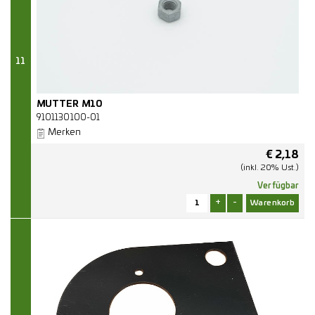
11
MUTTER M10
9101130100-01
Merken
€
2,18
(inkl. 20% Ust.)
Verfügbar
+
-