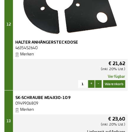
12
HALTER ANHÄNGERSTECKDOSE
4635452640
Merken
€
21,62
(inkl. 20% Ust.)
Verfügbar
+
-
SK-SCHRAUBE M14X30-10.9
0949906809
Merken
€
23,60
13
(inkl. 20% Ust.)