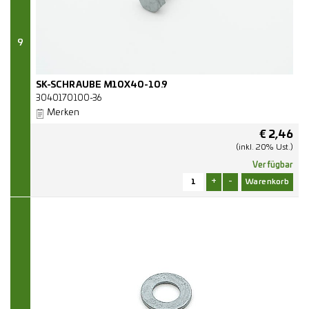
9
SK-SCHRAUBE M10X40-10.9
3040170100-36
Merken
€
2,46
(inkl. 20% Ust.)
Verfügbar
+
-