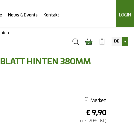
e
News & Events
Kontakt
LOGIN
inten
DE
0
BLATT HINTEN 380MM
Merken
€
9,90
(inkl. 20% Ust.)