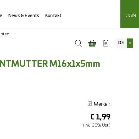
e
News & Events
Kontakt
LOGIN
inten
DE
0
NTMUTTER M16x1x5mm
Merken
€
1,99
(inkl. 20% Ust.)