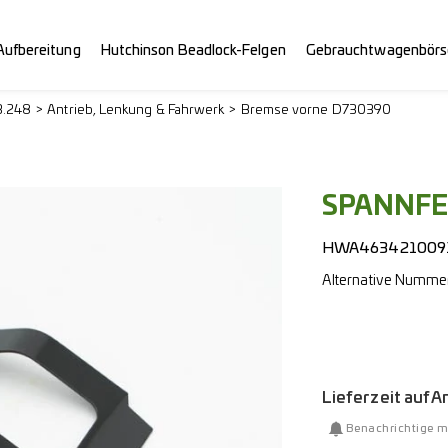
Aufbereitung
Hutchinson Beadlock-Felgen
Gebrauchtwagenbörs
3.248
Antrieb, Lenkung & Fahrwerk
Bremse vorne D730390
SPANNFE
HWA463421009
Alternative Numme
Lieferzeit auf 
Benachrichtige m