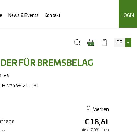
e
News & Events
Kontakt
LOGIN
DE
0
DER FÜR BREMSBELAG
1-64
r
HWA4634210091
Merken
€
18,61
Anfrage
(inkl. 20% Ust.)
ich