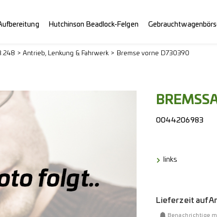
Aufbereitung
Hutchinson Beadlock-Felgen
Gebrauchtwagenbörs
3.248
Antrieb, Lenkung & Fahrwerk
Bremse vorne D730390
BREMSSA
0044206983
links
Lieferzeit auf 
Benachrichtige m