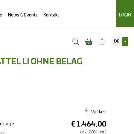
e
News & Events
Kontakt
LOGIN
DE
0
TTEL LI OHNE BELAG
Merken
€
1.464,00
Anfrage
(inkl. 20% Ust.)
ich