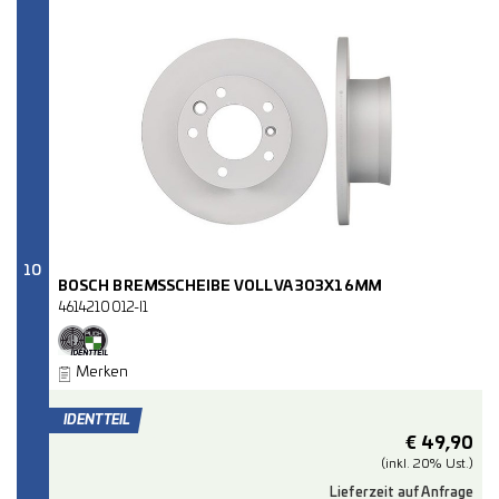
10
BOSCH BREMSSCHEIBE VOLL VA 303X16MM
4614210012-I1
Merken
€
49,90
(inkl. 20% Ust.)
Lieferzeit auf Anfrage