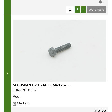
+
-
7
SECHSKANTSCHRAUBE M6X25-8.8
3040170060-19
Puch
Merken
€
2,22