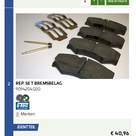
+
-
REP. SET BREMSBELAG
2
9094204020
Merken
€
40,96