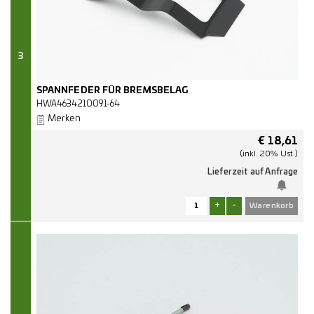
3
SPANNFEDER FÜR BREMSBELAG
HWA4634210091-64
Merken
€
18,61
(inkl. 20% Ust.)
Lieferzeit auf Anfrage
+
-