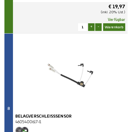
€
19,97
(inkl. 20% Ust.)
Verfügbar
+
-
8
BELAGVERSCHLEISSSENSOR
4605400617-I1