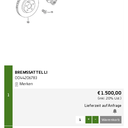
BREMSSATTEL LI
0044206783
Merken
€
1.500,00
1
(inkl. 20% Ust.)
Lieferzeit auf Anfrage
+
-