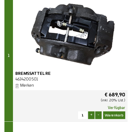
1
BREMSSATTEL RE
4634200501
Merken
€
689,90
(inkl. 20% Ust.)
Verfügbar
+
-