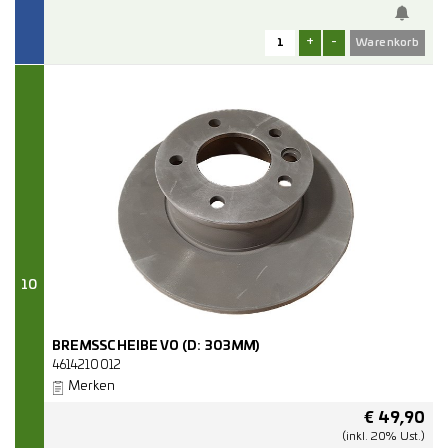
+
-
10
BREMSSCHEIBE VO (D: 303MM)
4614210012
Merken
€
49,90
(inkl. 20% Ust.)