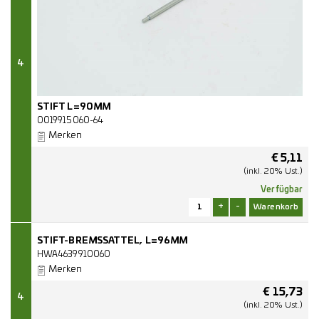
4
STIFT L=90MM
0019915060-64
Merken
€
5,11
(inkl. 20% Ust.)
Verfügbar
+
-
STIFT-BREMSSATTEL, L=96MM
HWA4639910060
Merken
€
15,73
4
(inkl. 20% Ust.)