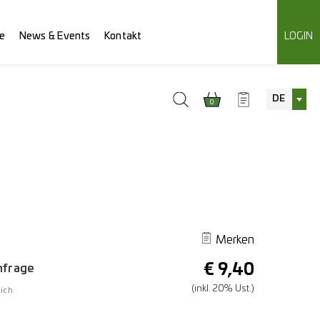
e
News & Events
Kontakt
LOGIN
DE
0
Merken
€
9,40
Anfrage
(inkl. 20% Ust.)
ich