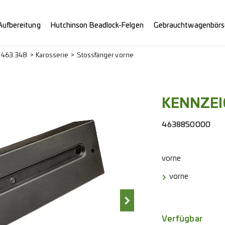
Aufbereitung
Hutchinson Beadlock-Felgen
Gebrauchtwagenbörs
> 463.348
Karosserie
Stossfänger vorne
KENNZEIC
4638850000
vorne
vorne
Verfügbar