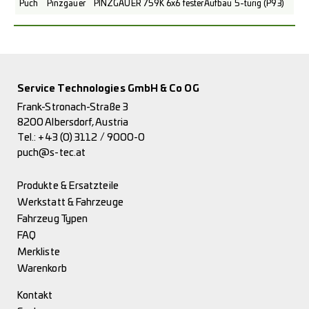
Puch
Pinzgauer
PINZGAUER 759K 6x6 fester Aufbau 5-türig (P93)
Service Technologies GmbH & Co OG
Frank-Stronach-Straße 3
8200 Albersdorf, Austria
Tel.:
+43 (0) 3112 / 9000-0
puch@s-tec.at
Produkte & Ersatzteile
Werkstatt & Fahrzeuge
Fahrzeug Typen
FAQ
Merkliste
Warenkorb
Kontakt