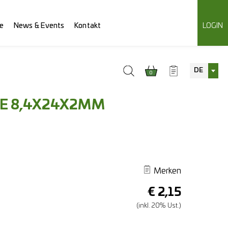
e
News & Events
Kontakt
LOGIN
DE
0
BE 8,4X24X2MM
Merken
€
2,15
(inkl. 20% Ust.)