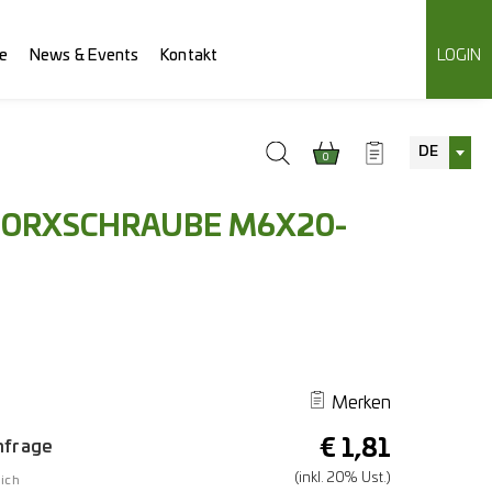
e
News & Events
Kontakt
LOGIN
DE
0
ORXSCHRAUBE M6X20-
Merken
€
1,81
Anfrage
(inkl. 20% Ust.)
ich