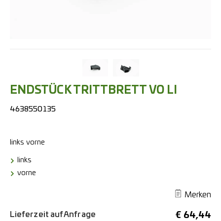
ENDSTÜCK TRITTBRETT VO LI
4638550135
links
vorne
links
vorne
Merken
Lieferzeit auf Anfrage
€
64,44