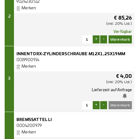
9024230512
Merken
2
€
85,26
(inkl. 20% Ust.)
Verfügbar
+
-
INNENTORX-ZYLINDERSCHRAUBE M12X1,25X19MM
0019900914
Merken
€
4,00
3
(inkl. 20% Ust.)
Lieferzeit auf Anfrage
+
-
BREMSSATTEL LI
0004200979
Merken