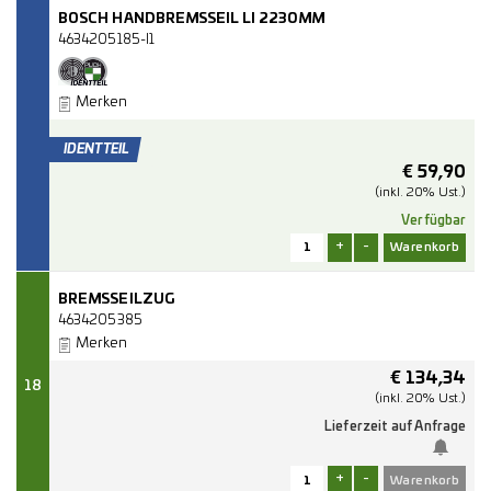
BOSCH HANDBREMSSEIL LI 2230MM
4634205185-I1
Merken
€
59,90
(inkl. 20% Ust.)
Verfügbar
+
-
BREMSSEILZUG
4634205385
Merken
€
134,34
18
(inkl. 20% Ust.)
Lieferzeit auf Anfrage
+
-