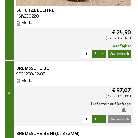
SCHUTZBLECH RE
4614230220
Merken
€
24,90
(inkl. 20% Ust.)
Verfügbar
+
-
BREMSSCHEIBE
9024230612-07
Merken
€
97,07
2
(inkl. 20% Ust.)
Lieferzeit auf Anfrage
+
-
BREMSSCHEIBE HI (D: 272MM)