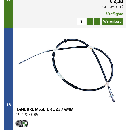
17
€
2,38
(inkl. 20% Ust.)
Verfügbar
+
-
18
HANDBREMSSEIL RE 2374MM
4634205085-I1