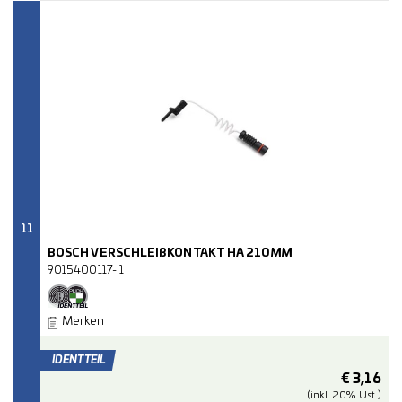
11
BOSCH VERSCHLEIßKONTAKT HA 210MM
9015400117-I1
Merken
€
3,16
(inkl. 20% Ust.)