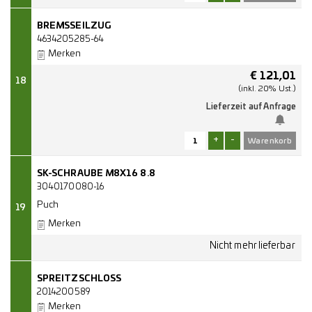
BREMSSEILZUG
4634205285-64
Merken
€
121,01
18
(inkl. 20% Ust.)
Lieferzeit auf Anfrage
+
-
SK-SCHRAUBE M8X16 8.8
3040170080-16
Puch
19
Merken
SPREITZSCHLOSS
2014200589
Merken