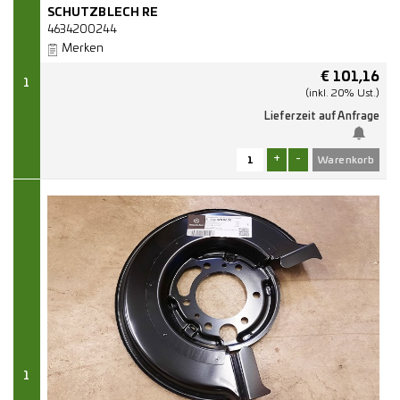
SCHUTZBLECH RE
4634200244
Merken
€
101,16
1
(inkl. 20% Ust.)
Lieferzeit auf Anfrage
+
-
1