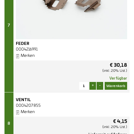
7
FEDER
0004216991
Merken
€
30,18
(inkl. 20% Ust.)
Verfügbar
+
-
VENTIL
0004207855
Merken
€
4,15
8
(inkl. 20% Ust.)