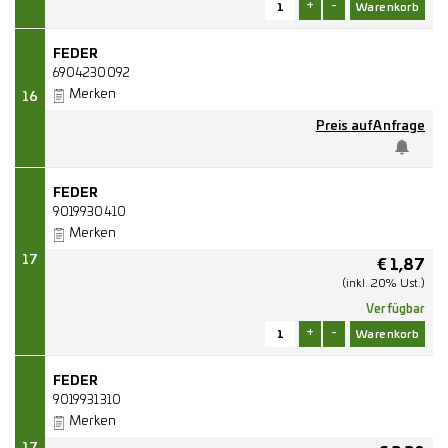
+
-
FEDER
6904230092
Merken
16
Preis auf Anfrage
FEDER
9019930410
Merken
17
€
1,87
(inkl. 20% Ust.)
Verfügbar
+
-
FEDER
9019931310
Merken