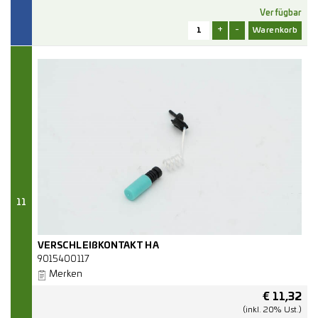
Verfügbar
+
-
11
VERSCHLEIßKONTAKT HA
9015400117
Merken
€
11,32
(inkl. 20% Ust.)