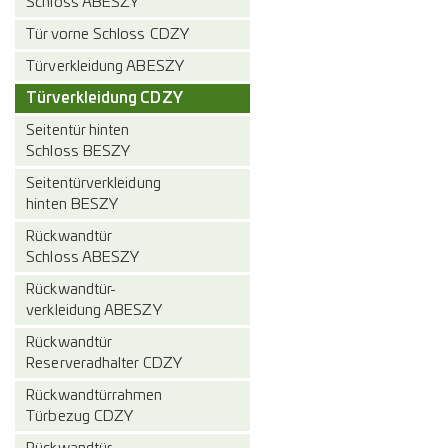
Schloss ABESZY
Tür vorne Schloss CDZY
Türverkleidung ABESZY
Türverkleidung CDZY
Seitentür hinten
Schloss BESZY
Seitentürverkleidung
hinten BESZY
Rückwandtür
Schloss ABESZY
Rückwandtür-
verkleidung ABESZY
Rückwandtür
Reserveradhalter CDZY
Rückwandtürrahmen
Türbezug CDZY