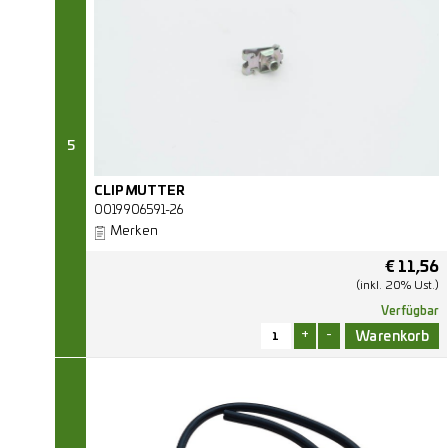
5
CLIPMUTTER
0019906591-26
Merken
€
11,56
(inkl. 20% Ust.)
Verfügbar
+
-