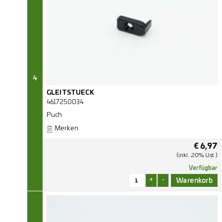
4
GLEITSTUECK
4617250034
Puch
Merken
€
6,97
(inkl. 20% Ust.)
Verfügbar
+
-