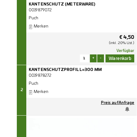
KANTENSCHUTZ (METERWARE)
0019879072
Puch
Merken
€
4,50
(inkl. 20% Ust.)
Verfügbar
+
-
KANTENSCHUTZPROFIL L=300 MM
0019878272
Puch
2
Merken
Preis auf Anfrage