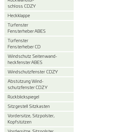
Rückwandtür-
schloss CDZY
Heckklappe
Türfenster
Fensterheber ABES
Türfenster
Fensterheber CD
Windschutz Seitenwand-
heckfenster ABES
Windschutzfenster CDZY
Abstützung Wind-
schutzfenster CDZY
Rückblickspiegel
Sitzgestell Sitzkasten
Vordersitze, Sitzpolster,
Kopfstützen
Vordersitze, Sitzpolster,