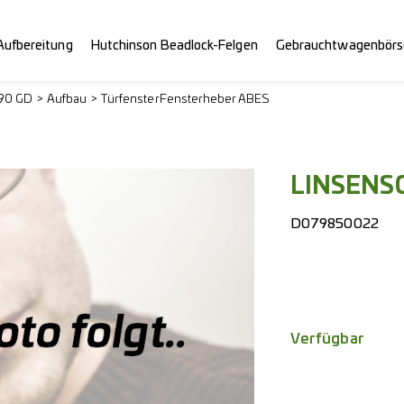
Aufbereitung
Hutchinson Beadlock-Felgen
Gebrauchtwagenbörs
290 GD
Aufbau
Türfenster
Fensterheber ABES
LINSENS
D079850022
Verfügbar